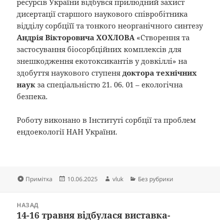
ресурсів України відбувся прилюдний захист
дисертації старшого наукового співробітника
відділу сорбціїї та тонкого неорганічного синтезу
Андрія Вікторовича ХОХЛОВА
«Створення та
застосування біосорбційних комплексів для
знешкодження екотоксикантів у довкіллі» на
здобуття наукового ступеня
доктора технічних
наук
за спеціальністю 21. 06. 01 – екологічна
безпека.
Роботу виконано в Інституті сорбції та проблем
ендоекології НАН України.
Формат
Опубліковано
Автор
Категорії
Примітка
10.06.2025
vluk
Без рубрики
Навігація
НАЗАД
записів
14-16 травня відбулася виставка-
Попередній