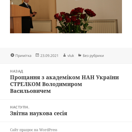
Формат
Опубліковано
Автор
Категорії
Примітка
23.09.2021
vluk
Без рубрики
Навігація
НАЗАД
записів
Прощання з академіком НАН України
Попередній
СТРЕЛКОМ Володимиром
запис:
Васильовичем
НАСТУПН.
Звітна наукова сесія
Наступний
запис:
Сайт працює на WordPress