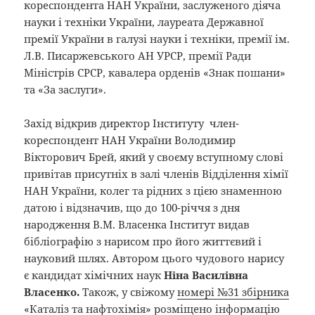
кореспондента НАН України, заслуженого діяча
науки і техніки України, лауреата Державної
премії України в галузі науки і техніки, премії ім.
Л.В. Писаржевського АН УРСР, премії Ради
Міністрів СРСР, кавалера орденів «Знак пошани»
та «За заслуги».
Захід відкрив директор Інституту член-
кореспондент НАН України Володимир
Вікторович Брей, який у своєму вступному слові
привітав присутніх в залі членів Відділення хімії
НАН України, колег та рідних з цією знаменною
датою і відзначив, що до 100-річчя з дня
народження В.М. Власенка Інститут видав
бібліографію з нарисом про його життєвий і
науковий шлях. Автором цього чудового нарису
є кандидат хімічних наук
Ніна Василівна
Власенко.
Також, у свіжому
номері №31 збірника
«Каталіз та нафтохімія»
розміщено інформацію