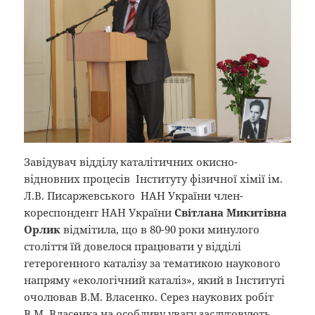
Завідувач відділу каталітичних окисно-
відновних процесів Інституту фізичної хімії ім.
Л.В. Писаржевського НАН України член-
кореспондент НАН України
Світлана Микитівна
Орлик
відмітила, що в 80-90 роки минулого
століття їй довелося працювати у відділі
гетерогенного каталізу за тематикою наукового
напряму «екологічний каталіз», який в Інституті
очолював В.М. Власенко. Серез наукових робіт
В.М. Власенка на особливу увагу заслуговують