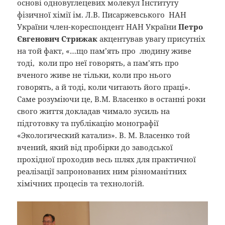
основі одновуглецевих молекул Інституту
фізичної хімії ім. Л.В. Писаржевського НАН
України член-кореспондент НАН України
Петро
Євгенович Стрижак
акцентував увагу присутніх
на той факт, «…що пам’ять про людину живе
тоді, коли про неї говорять, а пам’ять про
вченого живе не тільки, коли про нього
говорять, а й тоді, коли читають його праці».
Саме розуміючи це, В.М. Власенко в останні роки
свого життя докладав чимало зусиль на
підготовку та публікацію монографії
«Экологический катализ». В. М. Власенко той
вчений, який від пробірки до заводської
прохідної проходив весь шлях для практичної
реалізації запронованих ним різноманітних
хімічних процесів та технологій.