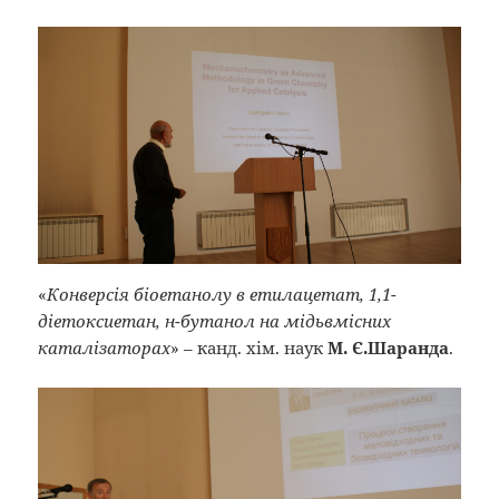
«
Конверсія біоетанолу в етилацетат, 1,1-
діетоксиетан, н-бутанол на мідьвмісних
каталізаторах
» – канд. хім. наук
М. Є.Шаранда
.