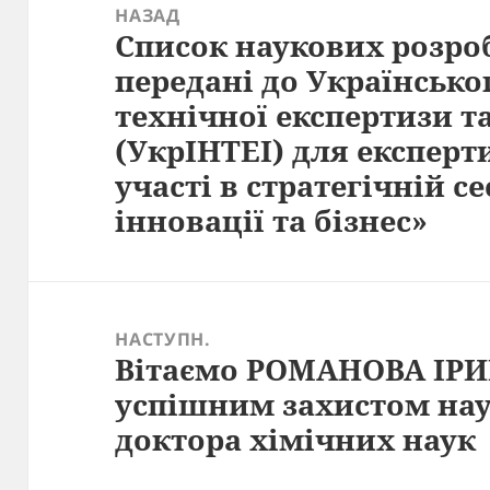
записів
НАЗАД
Список наукових розро
Попередній
передані до Українсько
запис:
технічної експертизи т
(УкрІНТЕІ) для експерти
участі в стратегічній се
інновації та бізнес»
НАСТУПН.
Вітаємо РОМАНОВА ІРИ
Наступний
успішним захистом нау
запис:
доктора хімічних наук