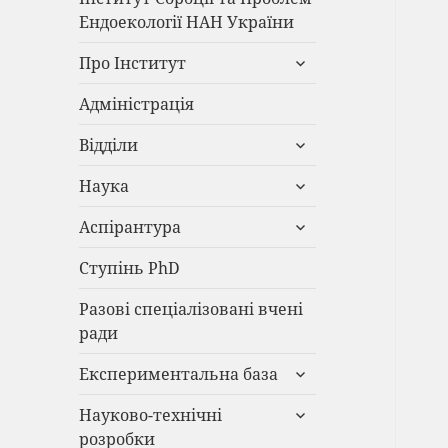
Ендоекології НАН України
розгорнути
Про Інститут
підменю
Адміністрація
розгорнути
Відділи
підменю
розгорнути
Наука
підменю
розгорнути
Аспірантура
підменю
Ступінь PhD
Разові спеціалізовані вчені
ради
розгорнути
Експериментальна база
підменю
розгорнути
Науково-технічні
підменю
розробки