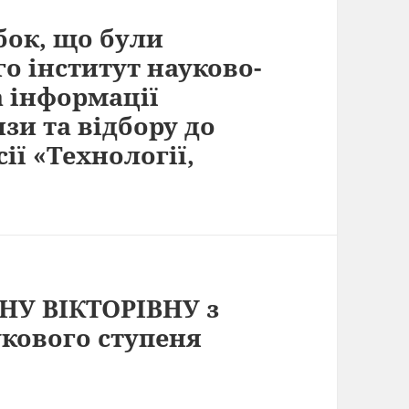
бок, що були
го інститут науково-
а інформації
зи та відбору до
сії «Технології,
НУ ВІКТОРІВНУ з
кового ступеня