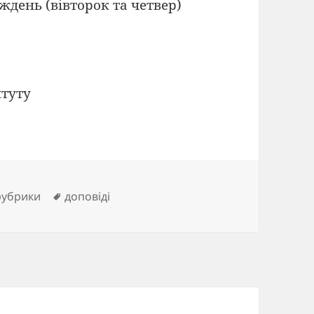
иждень (вівторок та четвер)
итуту
орії
Позначки
рубрики
доповіді