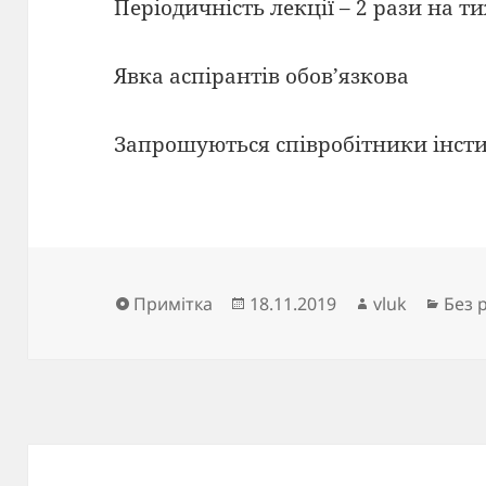
Періодичність лекції – 2 рази на т
Явка аспірантів обов’язкова
Запрошуються співробітники інст
Формат
Опубліковано
Автор
Катег
Примітка
18.11.2019
vluk
Без 
Навігація