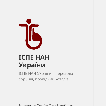
ІСПЕ НАН
України
ІСПЕ НАН України – передова
сорбція, провідний каталіз
Інститут Сорбції та Проблем