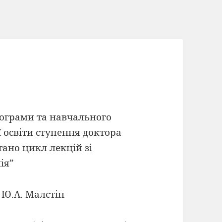
рограми та навчального
 освіти ступення доктора
тано цикл лекцій зі
ія”
 Ю.А. Малєтін