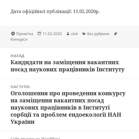
Дата офіційної публікації: 11.02.2020р.
Формат
Опубліковано
Автор
Категорії
Позначки
Примітка
11.02.2020
vluk
Без рубрики
Конкурси
Навігація
НАЗАД
записів
Кандидати на заміщення вакантних
Попередній
посад наукових працівників Інституту
запис:
НАСТУПН.
Оголошення про проведення конкурсу
Наступний
на заміщення вакантних посад
запис:
наукових працівників в Інституті
сорбції та проблем ендоекології НАН
України
Сайт працює на WordPress