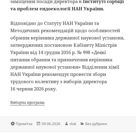
заміщення посади директора в
Інституті сорбції
та проблем
ендоекології
НАН України.
Відповідно до Статуту НАН України та
Методичних рекомендацій щодо особливостей
обрання керівника державної наукової установи,
затверджених постановою Кабінету Міністрів
України від 14 грудня 2016 р. № 998 «Деякі
питання обрання та призначення керівника
державної наукової установи» Відділення хімії
НАН України рекомендує провести збори
трудового колективу з виборів директора
16 червня 2026 року.
Виборча програма
Формат
Опубліковано
Автор
Категорії
Примітка
09.06.2026
vluk
Без рубрики
Навігація