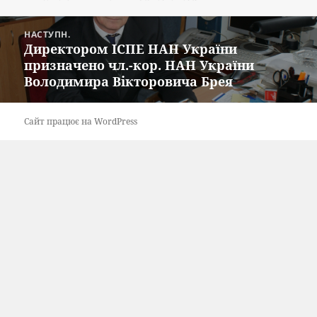
Навігація
НАСТУПН.
записів
Директором ІСПЕ НАН України
Наступний
призначено чл.-кор. НАН України
запис:
Володимира Вікторовича Брея
Сайт працює на WordPress