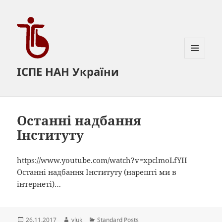
МЕНЮ
ІСПЕ НАН України
ТА
ВІДЖЕТИ
Останні надбання
Інституту
https://www.youtube.com/watch?v=xpclmoLfYII
Останні надбання Інституту (нарешті ми в
інтернеті)…
Опубліковано
Автор
Категорії
26.11.2017
vluk
Standard Posts